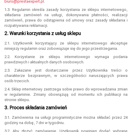
biuro@prestaexpert.pl
.
1.3. Regulamin określa zasady korzystania ze sklepu internetowego,
składania zamówień na usługi, dokonywania płatności, realizacji
zamówień, prawa do odstąpienia od umowy oraz zasady składania i
rozpatrywania reklamacji.
2. Warunki korzystania z usług sklepu
2.1. Użytkownik korzystający ze sklepu internetowego akceptuje
niniejszy regulamin oraz zobowiązuje się do jego przestrzegania.
2.2. Korzystanie ze sklepu internetowego wymaga podania
prawdziwych i aktualnych danych osobowych.
2.3. Zakazane jest dostarczanie przez Użytkownika treści o
charakterze bezprawnym, w szczególności naruszających prawa
osób trzecich.
2.4. Sklep internetowy zastrzega sobie prawo do wprowadzania zmian
w regulaminie. Zmiany obowiązują od momentu ich publikacji na
stronie sklepu.
3. Proces składania zamówień
3.1. Zamówienia na usługi programistyczne można składać przez 24
godziny na dobę, 7 dni w tygodniu.
3.2. Aby złożyć zamówienie, Użytkownik powinien dodać wybrane