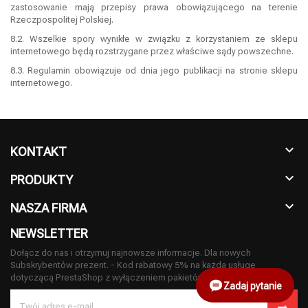
zastosowanie mają przepisy prawa obowiązującego na terenie
Rzeczpospolitej Polskiej.
8.2. Wszelkie spory wynikłe w związku z korzystaniem ze sklepu
internetowego będą rozstrzygane przez właściwe sądy powszechne.
8.3. Regulamin obowiązuje od dnia jego publikacji na stronie sklepu
internetowego.
KONTAKT

PRODUKTY

NASZA FIRMA

NEWSLETTER
Dołącz do nas i otrzymuj najnowsze informacje. Dla nowych
Subskrybentów prezent. - Kod rabatowy 5% na każdą usługę
dotyczącą PrestaShop z wyłączeniem pakietów VIP.
Zadaj pytanie