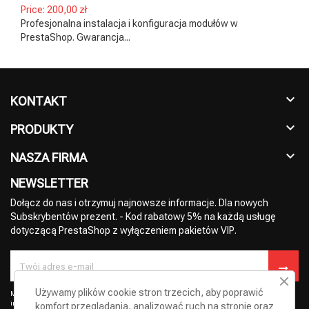
Price:
200,00 zł
Profesjonalna instalacja i konfiguracja modułów w
PrestaShop. Gwarancja...
KONTAKT

PRODUKTY

NASZA FIRMA

NEWSLETTER
Dołącz do nas i otrzymuj najnowsze informacje. Dla nowych
Subskrybentów prezent. - Kod rabatowy 5% na każdą usługę
dotyczącą PrestaShop z wyłączeniem pakietów VIP.
Używamy plików cookie stron trzecich, aby poprawić
Możesz zrezygnować w każdej chwili. W tym celu należy odnaleźć szczegóły w naszej
informacji prawnej.
komfort przeglądania, analizować ruch na stronie oraz