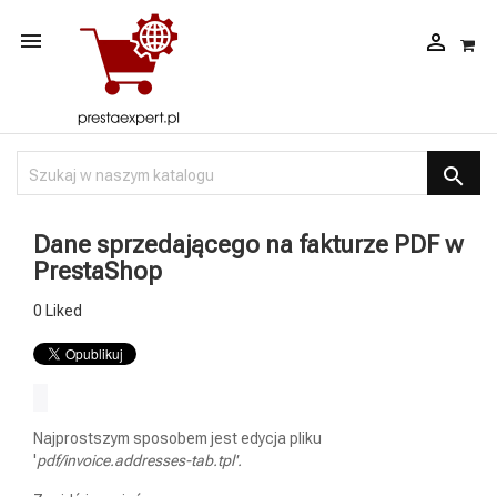



Dane sprzedającego na fakturze PDF w
PrestaShop
0
Liked
Najprostszym sposobem jest edycja pliku
'
pdf/invoice.addresses-tab.tpl'.