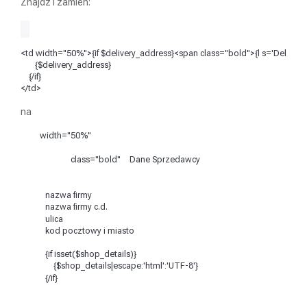
Znajdź i zamień:
<td 
width
="50%"
>
{
if $
delivery_address}
<span 
class
="bold"
>
{l s=
'Delivery
{
$
delivery_address}
{/
if
}
</td>
na
width
=
"50%"
<td
>
<br/><br/>
class
=
"bold"
Dane Sprzedawcy
<span
>
</span>
<br/>
<br/>
            nazwa firmy 
<br/>
            nazwa firmy c.d. 
<br/>
            ulica 
<br/>
            kod pocztowy i miasto

<br
/>
            {if isset($shop_details)}

                {$shop_details|escape:'html':'UTF-8'}
<br
/>
            {/if}
</td>